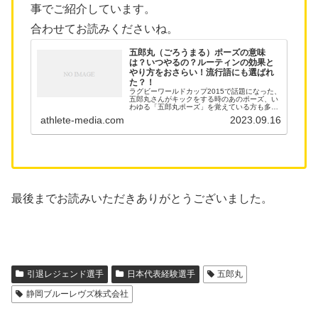
事でご紹介しています。
合わせてお読みくださいね。
五郎丸（ごろうまる）ポーズの意味
は？いつやるの？ルーティンの効果と
やり方をおさらい！流行語にも選ばれ
た？！
ラグビーワールドカップ2015で話題になった、
五郎丸さんがキックをする時のあのポーズ、い
わゆる「五郎丸ポーズ」を覚えている方も多い
のではないでしょうか。 あれから8年経ちます
athlete-media.com
2023.09.16
が、脳裏に焼き付いていますね。 2015年の日
本代表の活躍と五郎丸...
最後までお読みいただきありがとうございました。
引退レジェンド選手
日本代表経験選手
五郎丸
静岡ブルーレヴズ株式会社