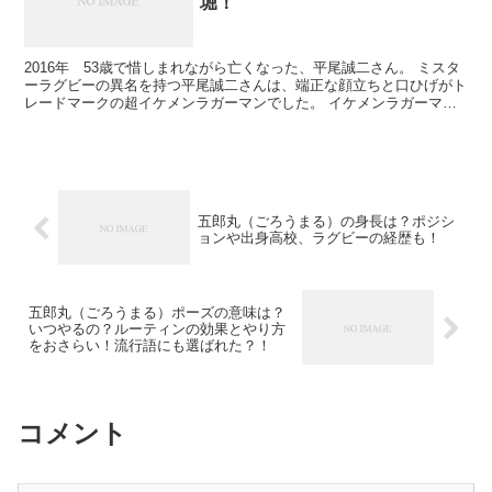
堀！
2016年 53歳で惜しまれながら亡くなった、平尾誠二さん。 ミスタ
ーラグビーの異名を持つ平尾誠二さんは、端正な顔立ちと口ひげがト
レードマークの超イケメンラガーマンでした。 イケメンラガーマ
ン、平尾誠二さんが世間を騒がせた「モデル事件」の真...
五郎丸（ごろうまる）の身長は？ポジシ
ョンや出身高校、ラグビーの経歴も！
五郎丸（ごろうまる）ポーズの意味は？
いつやるの？ルーティンの効果とやり方
をおさらい！流行語にも選ばれた？！
コメント