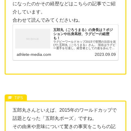
になったのかその経歴などはこちらの記事でご紹
介しています。
合わせて読んでみてくださいね。
五郎丸（ごろうまる）の身長は？ポジ
ションや出身高校、ラグビーの経歴
も！
ラグビーワールドカップ2015で世間の注目を浴
びた五郎丸（ごろうまる）さん。 現在はラグビ
ー選手を引退し、経営者としての道を歩んでお
られます。 このブログでは、五郎丸さんがラグ
athlete-media.com
2023.09.09
ビー選手としてどんな道を歩んできたのかに迫
ります。 どのくらいの...
五郎丸さんといえば、2015年のワールドカップで
話題となった「五郎丸ポーズ」ですね。
その由来や意味について驚きの事実をこちらの記