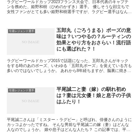
ラグビーワールドカップ2023フランス大会で、日本代表のキャプテ
ンを務めた、姫野和樹（ひめのかずき）選手。 優しそうな顔立ちで
女性ファンがとても多い姫野和樹選手ですが、ラグビー選手はなんと
いっても、筋肉隆々のボディが魅力でもありますよね。 ...
五郎丸（ごろうまる）ポーズの意
引退レジェンド選手
味は？いつやるの？ルーティンの
効果とやり方をおさらい！流行語
にも選ばれた？！
ラグビーワールドカップ2015で話題になった、五郎丸さんがキック
をする時のあのポーズ、いわゆる「五郎丸ポーズ」を覚えている方も
多いのではないでしょうか。 あれから8年経ちますが、脳裏に焼き付
いていますね。 2015年の日本代表の活躍と五郎丸...
平尾誠二と妻（嫁）の馴れ初め
引退レジェンド選手
は？妻は元女優！娘と息子の子供
はふたり！
平尾誠二さんは「ミスター・ラグビー」と呼ばれ、俳優さんのように
カッコよかったですね。 そんな男前な平尾誠二の嫁（妻）はどんな
人なのでしょうか。 娘や息子はどんな人たち？ この記事では、平尾
誠二の家族である、嫁（妻）、娘、息子について、ご紹介...