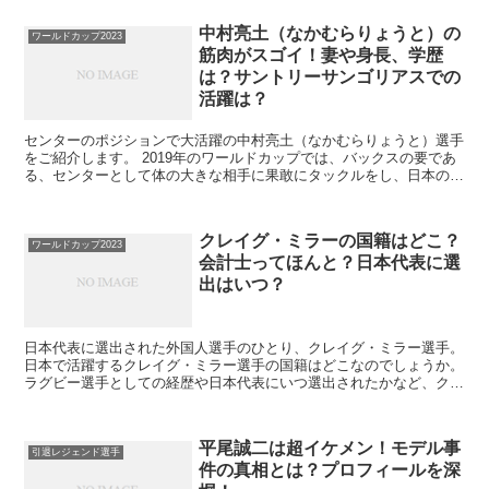
中村亮土（なかむらりょうと）の
ワールドカップ2023
筋肉がスゴイ！妻や身長、学歴
は？サントリーサンゴリアスでの
活躍は？
センターのポジションで大活躍の中村亮土（なかむらりょうと）選手
をご紹介します。 2019年のワールドカップでは、バックスの要であ
る、センターとして体の大きな相手に果敢にタックルをし、日本の勝
利に貢献しました。 この記事では ・中村亮土選手の...
クレイグ・ミラーの国籍はどこ？
ワールドカップ2023
会計士ってほんと？日本代表に選
出はいつ？
日本代表に選出された外国人選手のひとり、クレイグ・ミラー選手。
日本で活躍するクレイグ・ミラー選手の国籍はどこなのでしょうか。
ラグビー選手としての経歴や日本代表にいつ選出されたかなど、クレ
イグ・ミラー選手に関することをご紹介します。 どう...
平尾誠二は超イケメン！モデル事
引退レジェンド選手
件の真相とは？プロフィールを深